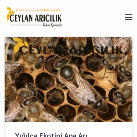
Yığılca Ekotipi Ana Arı