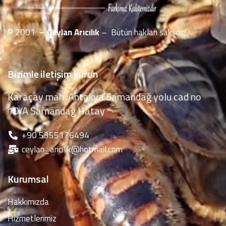
© 2001
– Ceylan Arıcılık
– Bütün hakları saklıdır!
Bizimle iletişim kurun
Karaçay mah Antakya Samandağ yolu cad no
10/A Samandağ Hatay
‪+90 5355176494
ceylan_aricilik@hotmail.com
Kurumsal
Hakkımızda
Hizmetlerimiz