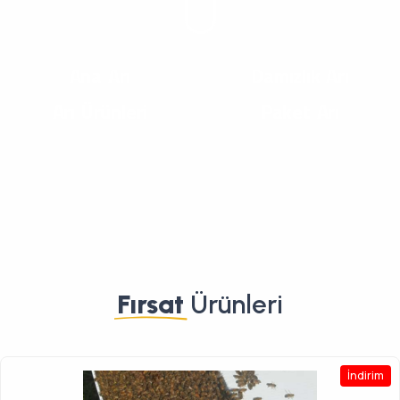
Ana Arı
Damızlık Arı
Arı Ürünleri
Paket Arı
Fırsat
Ürünleri
İndirim