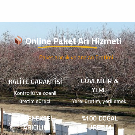
Online Paket Arı Hizmeti
Paket arıcılık ve ana arı üretimi
GÜVENILIR &
KALITE GARANTISI
YERLI
Kontrollü ve özenli
üretim süreci.
Yerel üretim, yerli emek.
GELENEKSEL
%100 DOĞAL
ARICILIK
ÜRETIM