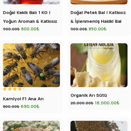
Doğal Kekik Balı 1 KG |
Doğal Petek Bal | Katkısız
Yoğun Aromalı & Katkısız
& İşlenmemiş Hakiki Bal
800.00
₺
850.00
₺
900.00
₺
900.00
₺
Organik Arı Sütü
5
Karniyol F1 Ana Arı
üzerinden
4.43
18,000.00
₺
20,000.00
₺
oy aldı
690.00
₺
800.00
₺