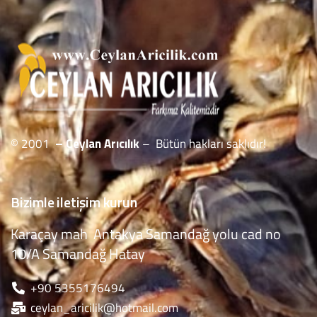
© 2001
– Ceylan Arıcılık
– Bütün hakları saklıdır!
Bizimle iletişim kurun
Karaçay mah Antakya Samandağ yolu cad no
10/A Samandağ Hatay
‪+90 5355176494
ceylan_aricilik@hotmail.com