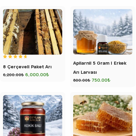
Apilarnil 5 Gram | Erkek
5
8 Çerçeveli Paket Arı
üzerinden
4.80
Arı Larvası
oy aldı
6,000.00
₺
6,200.00
₺
750.00
₺
800.00
₺