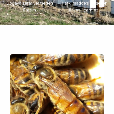
Doğaya zarar vermeden
Katkı maddesi ve şeker
üretim.
ilavesi içermez.