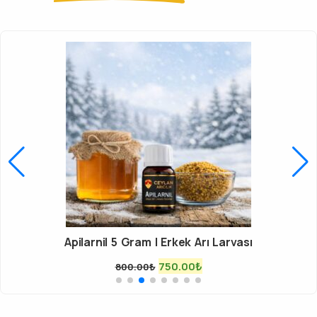
Apilarnil 5 Gram | Erkek Arı Larvası
750.00
₺
800.00
₺