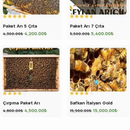
5
5
Paket Arı 5 Çıta
Paket Arı 7 Çıta
üzerinden
üzerinden
4.88
4.82
oy aldı
oy aldı
4,200.00
₺
5,400.00
₺
4,300.00
₺
5,500.00
₺
5
5
Çırpma Paket Arı
Safkan İtalyan Gold
üzerinden
üzerinden
4.13
4.00
oy aldı
oy
4,500.00
₺
15,000.00
₺
4,800.00
₺
15,900.00
₺
aldı