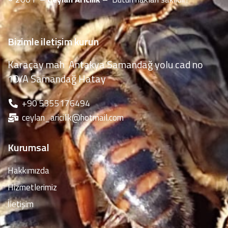
Bizimle iletişim kurun
Karaçay mah Antakya Samandağ yolu cad no
10/A Samandağ Hatay
‪+90 5355176494
ceylan_aricilik@hotmail.com
Kurumsal
Hakkımızda
Hizmetlerimiz
İletişim