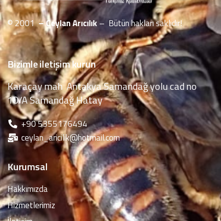
© 2001
– Ceylan Arıcılık
– Bütün hakları saklıdır!
Bizimle iletişim kurun
Karaçay mah Antakya Samandağ yolu cad no
10/A Samandağ Hatay
‪+90 5355176494
ceylan_aricilik@hotmail.com
Kurumsal
Hakkımızda
Hizmetlerimiz