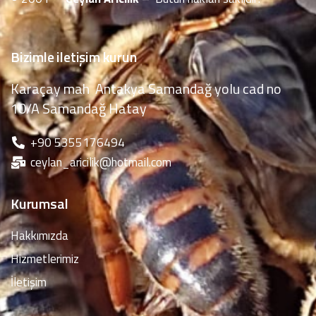
Bizimle iletişim kurun
Karaçay mah Antakya Samandağ yolu cad no
10/A Samandağ Hatay
‪+90 5355176494
ceylan_aricilik@hotmail.com
Kurumsal
Hakkımızda
Hizmetlerimiz
İletişim