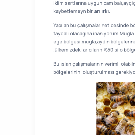
iklim sartlarına uygun cam balı,ay
kaybetlemeyn bir
arı ırkı.
Yapılan bu çalışmalar neticesinde bölg
faydalı olacagına inanıyorum,Mugla B
ege bölgesi,mugla,aydın bölgelerinde
,ülkemizdeki arıcıların %50 si o böl
Bu ıslah çalışmalarının verimli olabi
bölgelerinin oluşturulması gerekiyo