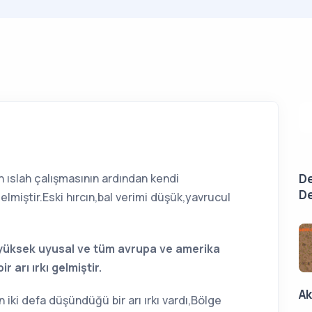
an ıslah çalışmasının ardından kendi
De
De
 gelmiştir.Eski hırcın,bal verimi düşük,yavrucul
i yüksek uyusal ve tüm avrupa ve amerika
r arı ırkı gelmiştir.
Ak
n iki defa düşündüğü bir arı ırkı vardı,Bölge