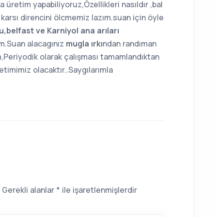
a üretim yapabiliyoruz,Özellikleri nasıldır ,bal
a karsı direncini ölcmemiz lazım.suan için öyle
,belfast ve Karniyol ana arıları
im.Suan alacagınız
mugla ırkı
ndan randıman
Periyodik olarak çalışması tamamlandıktan
etimimiz olacaktır..Saygılarımla
Gerekli alanlar
*
ile işaretlenmişlerdir