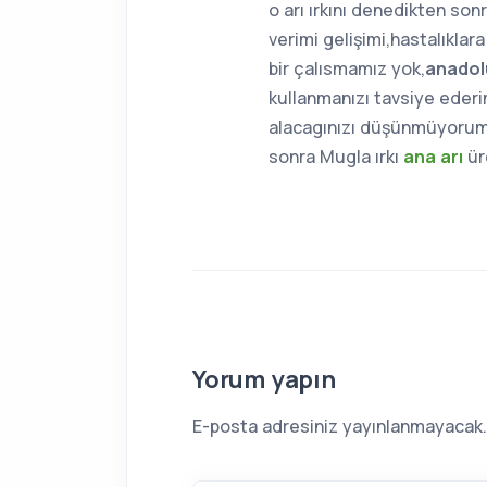
o arı ırkını denedikten sonr
verimi gelişimi,hastalıklar
bir çalısmamız yok,
anadolu
kullanmanızı tavsiye eder
alacagınızı düşünmüyorum,
sonra Mugla ırkı
ana arı
ür
Yorum yapın
E-posta adresiniz yayınlanmayacak.