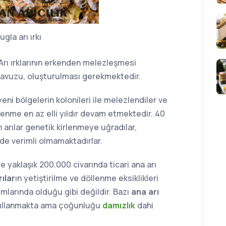
gla arı ırkı
,Arı ırklarının erkenden melezleşmesi
 havuzu, oluşturulması gerekmektedir.
yeni bölgelerin kolonileri ile melezlendiler ve
ezlenme en az elli yıldır devam etmektedir. 40
arılar genetik kirlenmeye uğradılar,
ede verimli olmamaktadırlar.
e yaklaşık 200.000 civarında ticari ana arı
ılar
ın yetiştirilme ve döllenme eksiklikleri
ımlarında olduğu gibi değildir. Bazı
ana arı
llanmakta ama çoğunluğu
damızlık
dahi