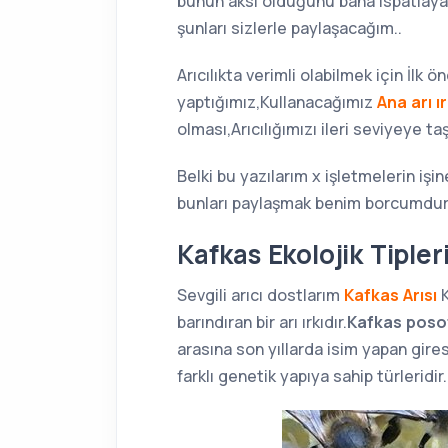
bunun aksi olduğunu bana ıspatlayam
şunları sizlerle paylaşacağım..
Arıcılıkta verimli olabilmek için İlk 
yaptığımız,Kullanacağımız
Ana arı ır
olması,Arıcılığımızı ileri seviyeye t
Belki bu yazılarım x işletmelerin işi
bunları paylaşmak benim borcumdur
Kafkas Ekolojik Tipler
Sevgili arıcı dostlarım
Kafkas Arısı
barındıran bir arı ırkıdır.
Kafkas posof
arasına son yıllarda isim yapan gires
farklı genetik yapıya sahip türleridir.