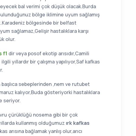
şmeyecek bal verimi çok düşük olacak.Burda
m Bulunduğunuz bölge iklimine uyum sağlamış
ız.Karadeniz bölgesinde bir belfast
 uyum sağlamaz,Gelişir hastalıklara karşı
k olur.
 f1
dir veya posof ekotip arısıdır,Camili
lgili yıllardır bir çalışma yapılıyor,Saf kafkas
r.
n başlıca sebeplerinden ,nem ve rutubet
 maruz kalıyor,Buda gösteriyorki hastalıklara
e seriyor.
yavru çürüklüğü nosema gibi bir çok
o yıllarda kullanmış olduğumuz
ırk kafkas
kas arısına bağlamak yanlış olur,arıcı