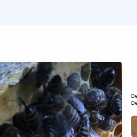
De
De