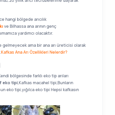
az.20 yıllık arıcı tecrübelerime dayarak
önce hangi bölgede arıcılık
kı
ve Bilhassa ana arının genç
aşımamıza yardımcı olacaktır.
ne gelmeyecek ama bir ana arı üreticisi olarak
.
Kafkas Ana Arı Özellikleri Nelerdir?
i
Kendi bölgesinde farklı eko tip arıları
 eko tipi
,Kafkas macahel tipi,Bunların
un eko tipi,yığılca eko tipi Hepsi kafkasın