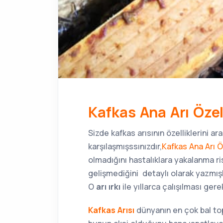
Kafkas Ana Arı Özell
Sizde kafkas arısının özelliklerini araş
karşılaşmışssınızdır,
Kafkas Ana Arı Ö
olmadığını hastalıklara yakalanma ri
gelişmediğini detaylı olarak yazmışla
O
arı ırkı
ile yıllarca çalışılması ger
Kafkas Arısı
dünyanın en çok bal top