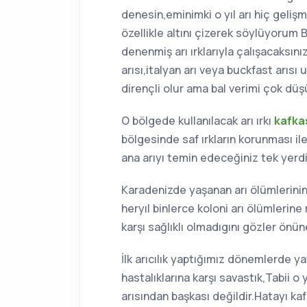
denesin,eminimki o yıl arı hiç geli
özellikle altını çizerek söylüyoru
denenmiş arı ırklarıyla çalışacaksın
arısı,italyan arı veya buckfast arısı
dirençli olur ama bal verimi çok düşü
O bölgede kullanılacak arı ırkı
kafkas
bölgesinde saf ırkların korunması ile i
ana arıyı temin edeceğiniz tek yerdi
Karadenizde yaşanan arı ölümlerini
heryıl binlerce koloni arı ölümlerine
karşı sağlıklı olmadıgını gözler önün
İlk arıcılık yaptığımız dönemlerde 
hastalıklarına karşı savastık,Tabii 
arısından başkası değildir.Hatayı kaf