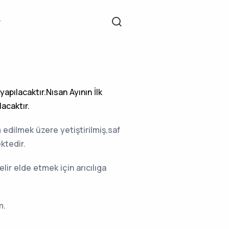
apılacaktır.Nısan Ayının İlk
acaktır.
 edilmek üzere yetiştirilmiş,saf
ektedir.
lir elde etmek için arıcılıga
m.