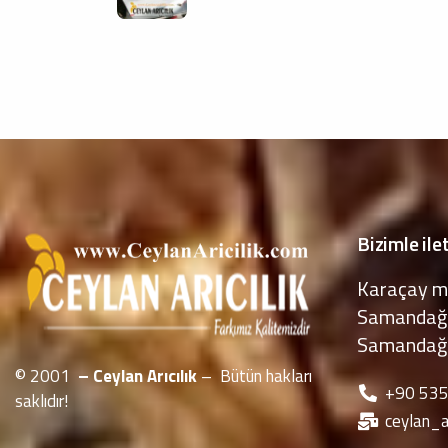
Bizimle ile
Karaçay m
Samandağ 
Samandağ
© 2001
– Ceylan Arıcılık
– Bütün hakları
‪+90 53
saklıdır!
ceylan_a