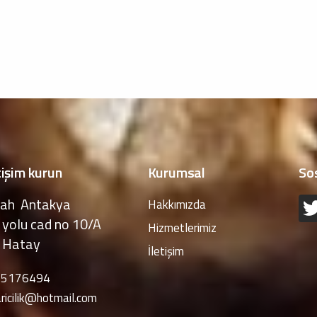
tişim kurun
Kurumsal
So
ah Antakya
Hakkımızda
yolu cad no 10/A
Hizmetlerimiz
 Hatay
İletişim
55176494
ricilik@hotmail.com