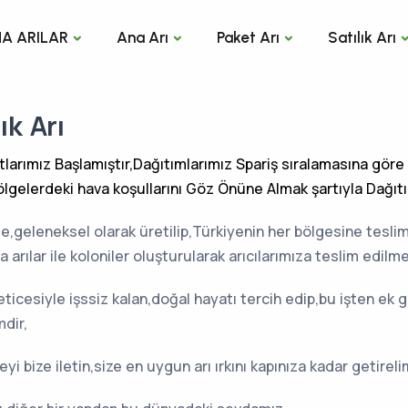
A ARILAR
Ana Arı
Paket Arı
Satılık Arı
ık Arı
tlarımız Başlamıştır,Dağıtımlarımız Spariş sıralamasına göre y
gelerdeki hava koşullarını Göz Önüne Almak şartıyla Dağıtıl
de,geleneksel olarak üretilip,Türkiyenin her bölgesine teslim
 arılar ile koloniler oluşturularak arıcılarımıza teslim edilm
cesiyle işssiz kalan,doğal hayatı tercih edip,bu işten ek ge
mdir,
 bize iletin,size en uygun arı ırkını kapınıza kadar getireli