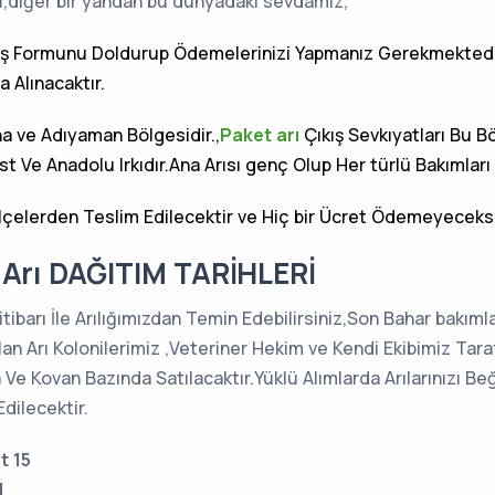
ı,diğer bir yandan bu dünyadaki sevdamız,
riş Formunu Doldurup Ödemelerinizi Yapmanız Gerekmektedi
 Alınacaktır.
na ve Adıyaman Bölgesidir.,
Paket arı
Çıkış Sevkıyatları Bu Bö
st Ve Anadolu Irkıdır.Ana Arısı genç Olup Her türlü Bakımları 
lçelerden Teslim Edilecektir ve Hiç bir Ücret Ödemeyeceksi
ık Arı DAĞITIM TARİHLERİ
5 itibarı İle Arılığımızdan Temin Edebilirsiniz,Son Bahar bakım
ırılan Arı Kolonilerimiz ,Veteriner Hekim ve Kendi Ekibimiz Tar
 Ve Kovan Bazında Satılacaktır.Yüklü Alımlarda Arılarınızı B
dilecektir.
t 15
1