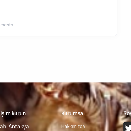
mments
tişim kurun
Kurumsal
So
ah Antakya
Hakkımızda