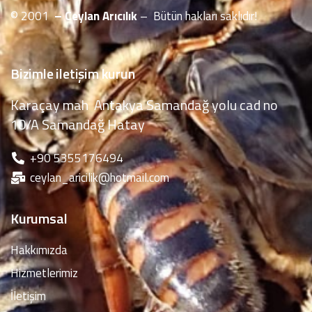
© 2001
– Ceylan Arıcılık
– Bütün hakları saklıdır!
Bizimle iletişim kurun
Karaçay mah Antakya Samandağ yolu cad no
10/A Samandağ Hatay
‪+90 5355176494
ceylan_aricilik@hotmail.com
Kurumsal
Hakkımızda
Hizmetlerimiz
İletişim