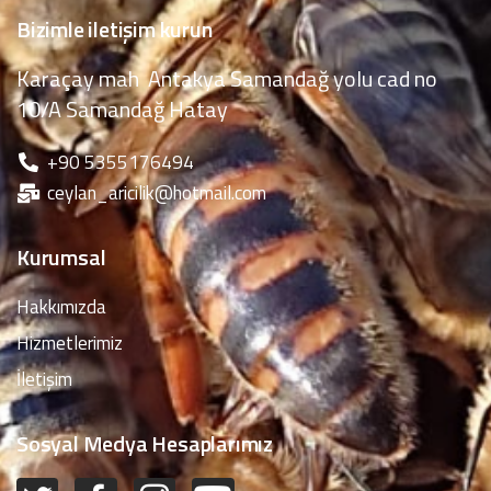
Bizimle iletişim kurun
Karaçay mah Antakya Samandağ yolu cad no
10/A Samandağ Hatay
‪+90 5355176494
ceylan_aricilik@hotmail.com
Kurumsal
Hakkımızda
Hizmetlerimiz
İletişim
Sosyal Medya Hesaplarımız