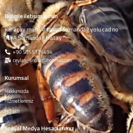
Bizimle iletişim kurun
Karaçay mah Antakya Samandağ yolu cad no
10/A Samandağ Hatay
‪+90 5355176494
ceylan_aricilik@hotmail.com
Kurumsal
Hakkımızda
Hizmetlerimiz
İletişim
Sosyal Medya Hesaplarımız