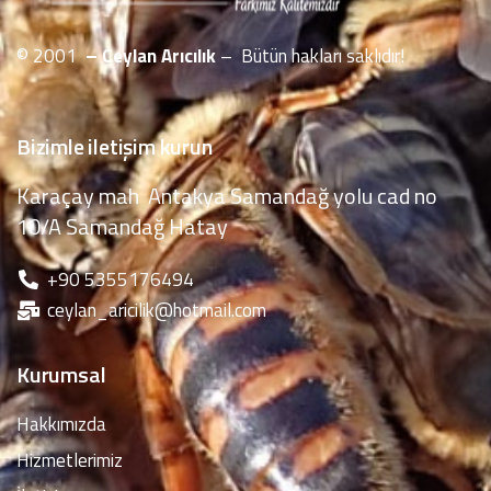
© 2001
– Ceylan Arıcılık
– Bütün hakları saklıdır!
Bizimle iletişim kurun
Karaçay mah Antakya Samandağ yolu cad no
10/A Samandağ Hatay
‪+90 5355176494
ceylan_aricilik@hotmail.com
Kurumsal
Hakkımızda
Hizmetlerimiz