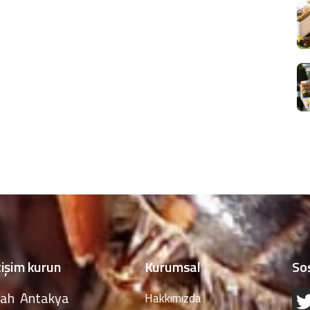
tişim kurun
Kurumsal
So
ah Antakya
Hakkımızda