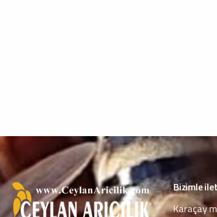
Bizimle ile
Karaçay m