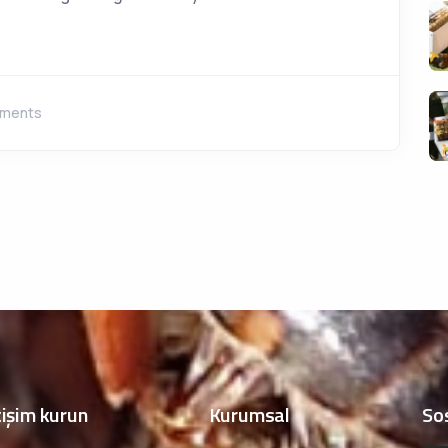
ments
tişim kurun
Kurumsal
So