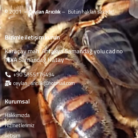
© 2001
– Ceylan Arıcılık
– Bütün hakları saklıdır!
Bizimle iletişim kurun
Karaçay mah Antakya Samandağ yolu cad no
10/A Samandağ Hatay
‪+90 5355176494
ceylan_aricilik@hotmail.com
Kurumsal
Hakkımızda
Hizmetlerimiz
İletişim