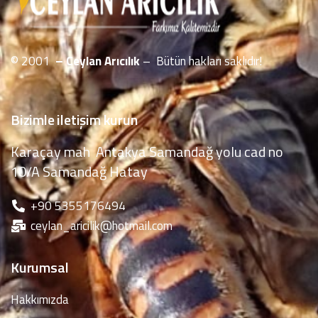
© 2001
– Ceylan Arıcılık
– Bütün hakları saklıdır!
Bizimle iletişim kurun
Karaçay mah Antakya Samandağ yolu cad no
10/A Samandağ Hatay
‪+90 5355176494
ceylan_aricilik@hotmail.com
Kurumsal
Hakkımızda