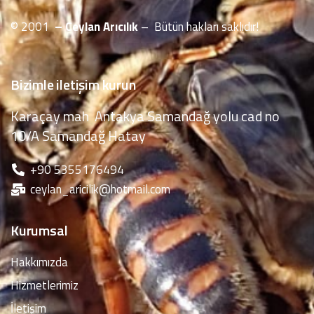
© 2001
– Ceylan Arıcılık
– Bütün hakları saklıdır!
Bizimle iletişim kurun
Karaçay mah Antakya Samandağ yolu cad no
10/A Samandağ Hatay
‪+90 5355176494
ceylan_aricilik@hotmail.com
Kurumsal
Hakkımızda
Hizmetlerimiz
İletişim