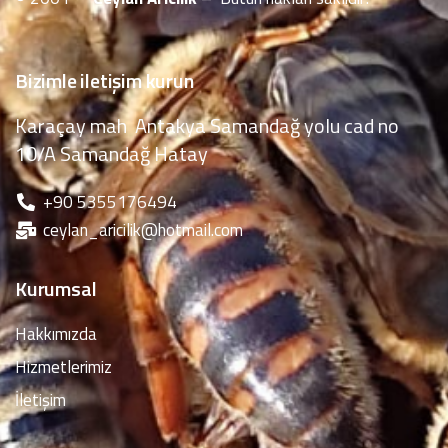
Bizimle iletişim kurun
Karaçay mah Antakya Samandağ yolu cad no
10/A Samandağ Hatay
‪+90 5355176494
ceylan_aricilik@hotmail.com
Kurumsal
Hakkımızda
Hizmetlerimiz
İletişim