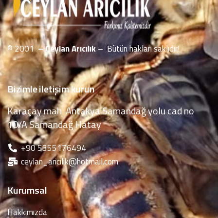
© 2001
– Ceylan Arıcılık
– Bütün hakları saklıdır!
Bizimle iletişim kurun
Karaçay mah Antakya Samandağ yolu cad no
10/A Samandağ Hatay
‪+90 5355176494
ceylan_aricilik@hotmail.com
Kurumsal
Hakkımızda