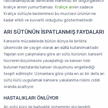
rastlanamayacak derecede inanılmaz bir doğurganlıktır
kraliçe arının yumurtlaması.
Kraliçe arı
nın sadece
Kraliçe sütüyle beslenmesi bu mucizevi ürünün ne
kadar etkili ve kuvvetli olduğunu göstermektedir.
ARI SÜTÜNÜN İSPATLANMIŞ FAYDALARI
Kanserle mücadelede bütün dünya ile birlikte
ülkemizde de yaygın olarak
arı sütü
kullanılmaktadır.
Yapılan son çalışmalara göre arı sütü kürünün, kanserli
hücrenin büyümesini yavaşlattığı ve kanser riski
bulunan hastalarda kanser oluşumunu engellediği
tespit edilmiştir. Uzmanlara göre yılda en az bir defa arı
sütü kürü uygulamak kansere yakalanma riskini ciddi
oranda azaltıyor.
HASTALIKLARI ÖNLÜYOR
Arı sütü kürü ile bağışıklık sisteminin güçlendiği,