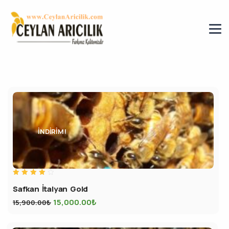
İNDIRIM!
5
Safkan İtalyan Gold
üzerinden
4.00
oy aldı
15,000.00
₺
15,900.00
₺