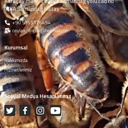
Karaçay mah Antakya Samandağ yolu cad no
10/A Samandağ Hatay
‪+90 5355176494
ceylan_aricilik@hotmail.com
Kurumsal
Hakkımızda
Hizmetlerimiz
İletişim
Sosyal Medya Hesaplarımız