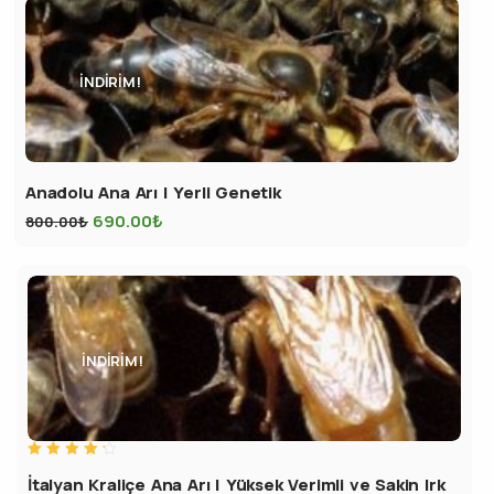
İNDIRIM!
Anadolu Ana Arı | Yerli Genetik
690.00
₺
800.00
₺
İNDIRIM!
5
İtalyan Kraliçe Ana Arı | Yüksek Verimli ve Sakin Irk
üzerinden