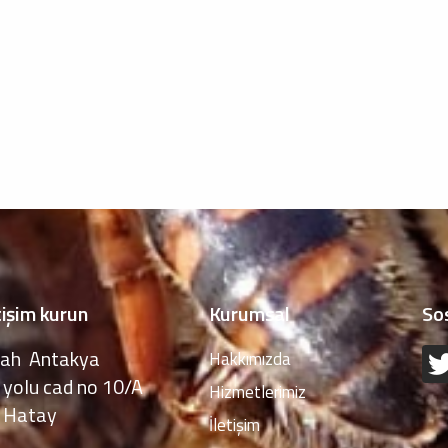
tişim kurun
Kurumsal
So
ah Antakya
Hakkımızda
yolu cad no 10/A
Hizmetlerimiz
 Hatay
İletişim